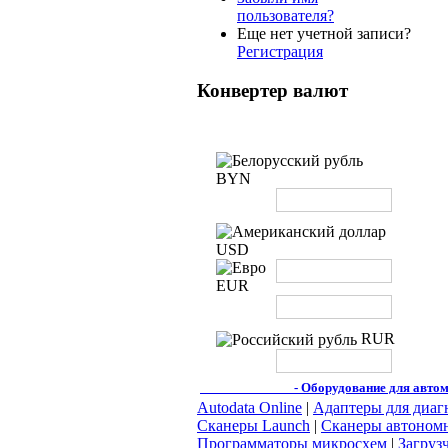
пользователя?
Еще нет учетной записи?
Регистрация
Конвертер валют
BYN
USD
EUR
RUR
AUTODIAG.BY
- Оборудование для автом
Autodata Online
|
Адаптеры для диаг
Сканеры Launch
|
Сканеры автономн
Программаторы микросхем
|
Загруз