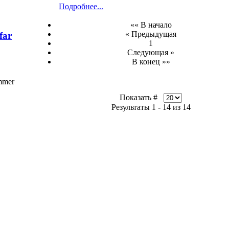
Подробнее...
«« В начало
« Предыдущая
far
1
Следующая »
В конец »»
mmer
Показать #
Результаты 1 - 14 из 14