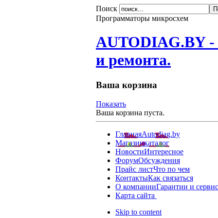
Поиск
Программаторы микросхем
AUTODIAG.BY - О
и ремонта.
Ваша корзина
Показать
Ваша корзина пуста.
Главная
Autodiag.by
Магазин
каталог
Новости
Интересное
Форум
Обсуждения
Прайс лист
Что по чем
Контакты
Как связаться
О компании
Гарантии и серви
Карта сайта
Skip to content