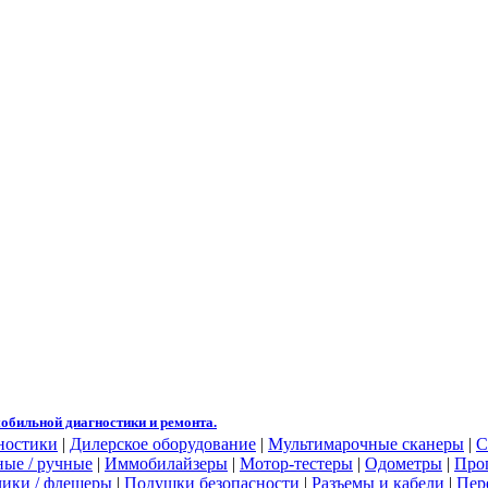
обильной диагностики и ремонта.
ностики
|
Дилерское оборудование
|
Мультимарочные сканеры
|
С
ые / ручные
|
Иммобилайзеры
|
Мотор-тестеры
|
Одометры
|
Про
чики / флешеры
|
Подушки безопасности
|
Разъемы и кабели
|
Пер