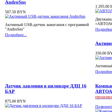
AndroSns
1 295.00
507.50 BYN
Двухкана
«АВТОА
Активный USB-датчик зажигания c программой
"AndroSns"
Подробнее
Подробнее...
Активн
350.00 B
Активный
Подробнее
Датчик давления в цилиндре ДДЦ 16
Компью
БАР
АВТОА
произво
875.00 BYN
Позвонит