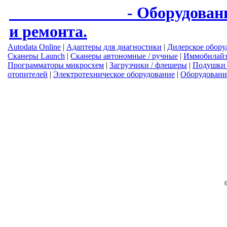
AUTODIAG.BY
- Оборудован
и ремонта.
Autodata Online
|
Адаптеры для диагностики
|
Дилерское обору
Сканеры Launch
|
Сканеры автономные / ручные
|
Иммобилай
Программаторы микросхем
|
Загрузчики / флешеры
|
Подушки 
отопителей
|
Электротехническое оборудование
|
Оборудовани
тел.: +375 (44) 753-05-
Услуги оказывает ИП Се