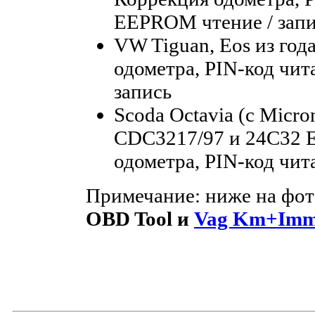
EEPROM чтение / зап
VW Tiguan, Eos из год
одометра, PIN-код чит
запись
Scoda Octavia (с Micr
CDC3217/97 и 24C32 
одометра, PIN-код чи
Примечание: ниже на фот
OBD Tool и
Vag Km+Immo