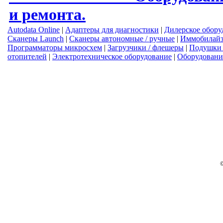
и ремонта.
Autodata Online
|
Адаптеры для диагностики
|
Дилерское обору
Сканеры Launch
|
Сканеры автономные / ручные
|
Иммобилай
Программаторы микросхем
|
Загрузчики / флешеры
|
Подушки 
отопителей
|
Электротехническое оборудование
|
Оборудовани
тел.: +375 (44) 753-05-
Услуги оказывает ИП Се