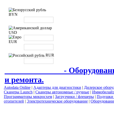
BYN
USD
EUR
RUR
AUTODIAG.BY
- Оборудован
и ремонта.
Autodata Online
|
Адаптеры для диагностики
|
Дилерское обору
Сканеры Launch
|
Сканеры автономные / ручные
|
Иммобилай
Программаторы микросхем
|
Загрузчики / флешеры
|
Подушки 
отопителей
|
Электротехническое оборудование
|
Оборудовани
тел.: +375 (44) 753-05-